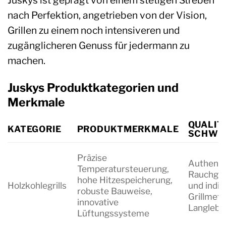
Juskys ist geprägt von einem stetigen Streben
nach Perfektion, angetrieben von der Vision,
Grillen zu einem noch intensiveren und
zugänglicheren Genuss für jedermann zu
machen.
Juskys Produktkategorien und
Merkmale
QUALIT
KATEGORIE
PRODUKTMERKMALE
SCHWE
Präzise
Authenti
Temperatursteuerung,
Rauchges
hohe Hitzespeicherung,
Holzkohlegrills
und indir
robuste Bauweise,
Grillmet
innovative
Langlebig
Lüftungssysteme