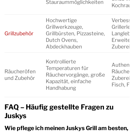
Stauraummöglichkeiten
Kochrau
Hochwertige
Verbesse
Grillwerkzeuge,
Grillerleb
Grillzubehör
Grillbürsten, Pizzasteine,
Langlebig
Dutch Ovens,
Erweiter
Abdeckhauben
Zubereit
Kontrollierte
Authenti
Temperaturen für
Räucheröfen
Räucherar
Räuchervorgänge, große
und Zubehör
Zubereit
Kapazität, einfache
Fisch, F
Handhabung
FAQ – Häufig gestellte Fragen zu
Juskys
Wie pflege ich meinen Juskys Grill am besten,