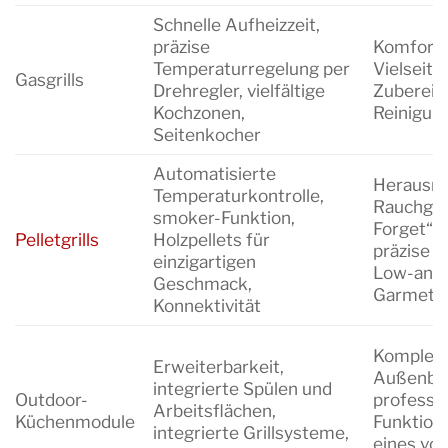
Schnelle Aufheizzeit,
präzise
Komfort u
Temperaturregelung per
Vielseitig
Gasgrills
Drehregler, vielfältige
Zubereit
Kochzonen,
Reinigun
Seitenkocher
Automatisierte
Herausra
Temperaturkontrolle,
Rauchges
smoker-Funktion,
Forget“-F
Pelletgrills
Holzpellets für
präzise E
einzigartigen
Low-and
Geschmack,
Garmeth
Konnektivität
Komplett
Erweiterbarkeit,
Außenber
integrierte Spülen und
Outdoor-
professio
Arbeitsflächen,
Küchenmodule
Funktiona
integrierte Grillsysteme,
eines vol