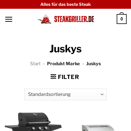
Zum
Alles für das beste Steak
Inhalt
0
springen
Juskys
Start
»
Produkt Marke
»
Juskys
FILTER