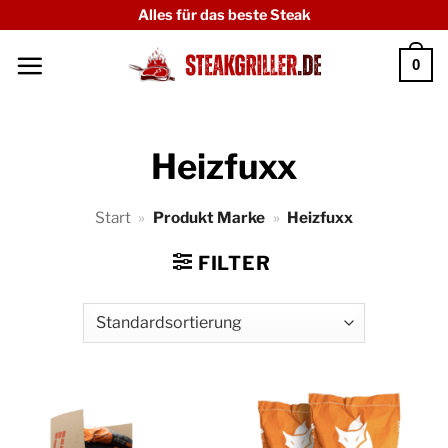
Zum
Alles für das beste Steak
Inhalt
0
springen
Heizfuxx
Start
»
Produkt Marke
»
Heizfuxx
FILTER