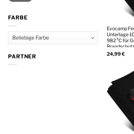
FARBE
Evocamp Fe
Unterlage 10
982 °C für G
Brandschut
24,99
€
PARTNER