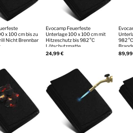
uerfeste
Evocamp Feuerfeste
Evoca
0 x 100 cm bis zu
Unterlage 100 x 100 cm mit
Unterl
rill Nicht Brennbar
Hitzeschutz bis 982 °C
982 °C
z
Lötschutzmatte
Brand
24,99
€
89,9