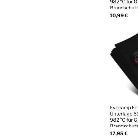
982 °C für G
Brandschut
10,99
€
Evocamp Fe
Unterlage 60
982 °C für G
Brandschut
17,95
€