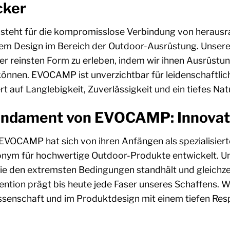
cker
eht für die kompromisslose Verbindung von herausrag
sem Design im Bereich der Outdoor-Ausrüstung. Unsere 
rer reinsten Form zu erleben, indem wir ihnen Ausrüstu
können. EVOCAMP ist unverzichtbar für leidenschaftli
ert auf Langlebigkeit, Zuverlässigkeit und ein tiefes Na
ndament von EVOCAMP: Innovation
EVOCAMP hat sich von ihren Anfängen als spezialisierte
nym für hochwertige Outdoor-Produkte entwickelt. Un
die den extremsten Bedingungen standhält und gleichze
ention prägt bis heute jede Faser unseres Schaffens. W
ssenschaft und im Produktdesign mit einem tiefen Resp