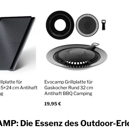
lplatte für
Evocamp Grillplatte für
5×24 cm Antihaft
Gaskocher Rund 32 cm
ng
Antihaft BBQ Camping
19,95
€
P: Die Essenz des Outdoor-Erle