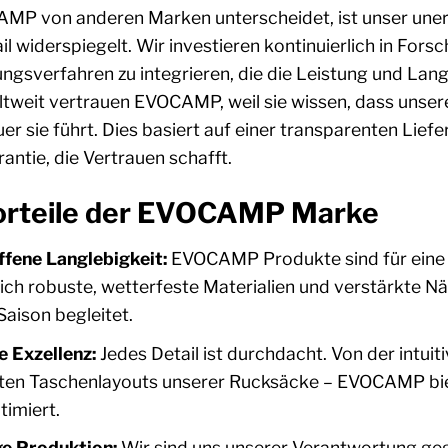
P von anderen Marken unterscheidet, ist unser unersc
l widerspiegelt. Wir investieren kontinuierlich in For
ungsverfahren zu integrieren, die die Leistung und Lan
tweit vertrauen EVOCAMP, weil sie wissen, dass unsere 
er sie führt. Dies basiert auf einer transparenten Lie
antie, die Vertrauen schafft.
orteile der EVOCAMP Marke
fene Langlebigkeit:
EVOCAMP Produkte sind für eine 
ich robuste, wetterfeste Materialien und verstärkte Nä
Saison begleitet.
e Exzellenz:
Jedes Detail ist durchdacht. Von der intui
en Taschenlayouts unserer Rucksäcke – EVOCAMP biete
timiert.
e Produktion:
Wir sind uns unserer Verantwortung g