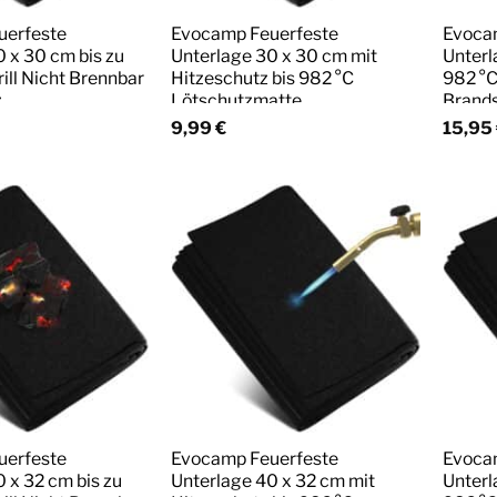
uerfeste
Evocamp Feuerfeste
Evoca
 x 30 cm bis zu
Unterlage 30 x 30 cm mit
Unterl
rill Nicht Brennbar
Hitzeschutz bis 982 °C
982 °C
z
Lötschutzmatte
Brand
9,99
€
15,95
uerfeste
Evocamp Feuerfeste
Evoca
 x 32 cm bis zu
Unterlage 40 x 32 cm mit
Unterl