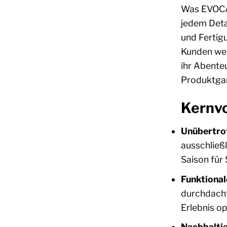
Was EVOCAM
jedem Detai
und Fertig
Kunden wel
ihr Abenteu
Produktgar
Kernv
Unübertrof
ausschließl
Saison für 
Funktional
durchdacht
Erlebnis op
Nachhaltig