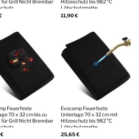
 für Grill Nicht Brennbar
Hitzeschutz bis 982 °C
schutz
Lötschutzmatte
€
11,90
€
mp Feuerfeste
Evocamp Feuerfeste
age 70 x 32 cm bis zu
Unterlage 70 x 32 cm mit
 für Grill Nicht Brennbar
Hitzeschutz bis 982 °C
schutz
Lötschutzmatte
5
€
25,65
€