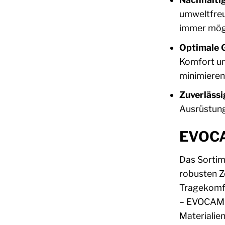
umweltfreu
immer mögl
Optimale 
Komfort un
minimieren
Zuverlässi
Ausrüstung
EVOCA
Das Sortim
robusten Z
Tragekomfo
– EVOCAMP 
Materialie