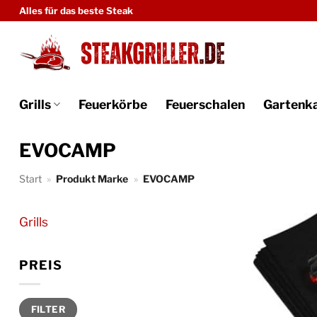
Zum
Alles für das beste Steak
Inhalt
springen
Grills
Feuerkörbe
Feuerschalen
Gartenk
EVOCAMP
Start
»
Produkt Marke
»
EVOCAMP
Grills
PREIS
Min.
Max.
FILTER
Preis
Preis