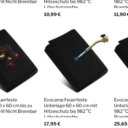
rill Nicht Brennbar
Hitzeschutz bis 982 °C
982 °C
z
Lötschutzmatte
Brand
10,99
€
11,90
uerfeste
Evocamp Feuerfeste
Evoca
 x 60 cm bis zu
Unterlage 60 x 60 cm mit
Unterl
rill Nicht Brennbar
Hitzeschutz bis 982 °C
982 °C
z
Lötschutzmatte
Brand
17,95
€
25,6