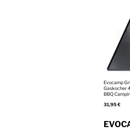
Evocamp Gril
Gaskocher 4
BBQ Campi
31,95
€
EVOCAM