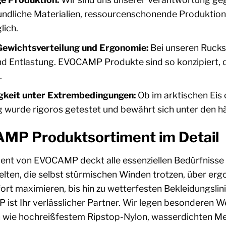
ndliche Materialien, ressourcenschonende Produktions
ich.
Gewichtsverteilung und Ergonomie:
Bei unseren Rucks
d Entlastung. EVOCAMP Produkte sind so konzipiert, 
.
gkeit unter Extrembedingungen:
Ob im arktischen Eis
 wurde rigoros getestet und bewährt sich unter den h
MP Produktsortiment im Detail
ent von EVOCAMP deckt alle essenziellen Bedürfnisse f
elten, die selbst stürmischen Winden trotzen, über er
rt maximieren, bis hin zu wetterfesten Bekleidungslini
ist Ihr verlässlicher Partner. Wir legen besonderen W
n wie hochreißfestem Ripstop-Nylon, wasserdichten M