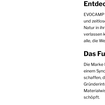
Entde
EVOCAMP st
und zeitlo
Natur in ih
verlassen 
alle, die W
Das Fu
Die Marke 
einem Syno
schaffen, 
Gründerint
Materialwi
schöpft.