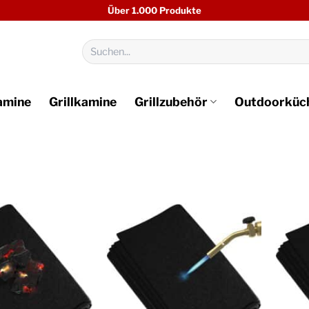
Über 1.000 Produkte
Suchen
nach:
amine
Grillkamine
Grillzubehör
Outdoorküc