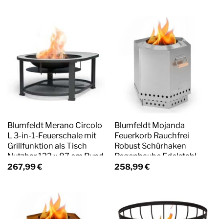
Steingrau
Blumfeldt Merano Circolo
Blumfeldt Mojanda
L 3-in-1-Feuerschale mit
Feuerkorb Rauchfrei
Grillfunktion als Tisch
Robust Schürhaken
Nutzbar 122 x 87 cm Rund
Regenhaube Edelstahl
Weiß
267,99
€
258,99
€