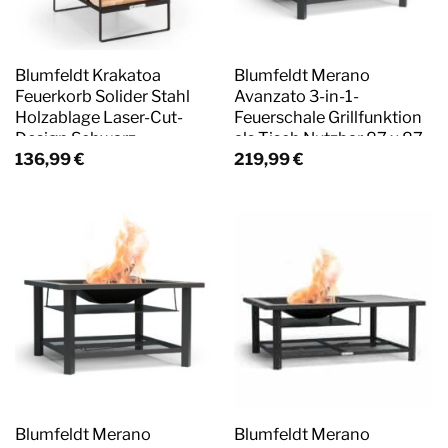
Blumfeldt Krakatoa
Blumfeldt Merano
Feuerkorb Solider Stahl
Avanzato 3-in-1-
Holzablage Laser-Cut-
Feuerschale Grillfunktion
Design Schwarz
als Tisch Nutzbar 87 x 87
cm Weiß
136,99
€
219,99
€
Blumfeldt Merano
Blumfeldt Merano