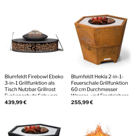
Blumfeldt Firebowl Ebeko
Blumfeldt Hekla 2-in-1-
3-in-1 Grillfunktion als
Feuerschale Grillfunktion
Tisch Nutzbar Grillrost
60 cm Durchmesser
Funkenschutz Schwarz
Wasser- und Frostsichere
Konstruktion Rost
439,99
€
255,99
€