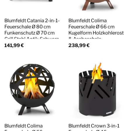
Blumfeldt Catania 2-in-1-
Blumfeldt Colima
Feuerschale Ø 80 cm
Feuerschale Ø 66 cm
Funkenschutz Ø 70 cm
Kugelform Holzkohlerost
Grill Stahl Antik-Schwarz
& Ascheschale
Geometrisch Rost
141,99
€
238,99
€
Blumfeldt Colima
Blumfeldt Crown 3-in-1