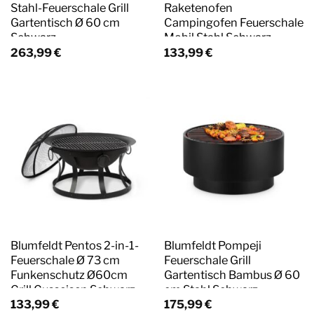
Stahl-Feuerschale Grill
Raketenofen
Gartentisch Ø 60 cm
Campingofen Feuerschale
Schwarz
Mobil Stahl Schwarz
263,99
€
133,99
€
Blumfeldt Pentos 2-in-1-
Blumfeldt Pompeji
Feuerschale Ø 73 cm
Feuerschale Grill
Funkenschutz Ø60cm
Gartentisch Bambus Ø 60
Grill Gusseisen Schwarz
cm Stahl Schwarz
133,99
€
175,99
€