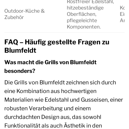
Rostfreier Edelstahl,
hitzebeständige
Kom
Outdoor-Küche &
Oberflächen,
Einh
Zubehör
pflegeleichte
Arb
Komponenten.
FAQ – Häufig gestellte Fragen zu
Blumfeldt
Was macht die Grills von Blumfeldt
besonders?
Die Grills von Blumfeldt zeichnen sich durch
eine Kombination aus hochwertigen
Materialien wie Edelstahl und Gusseisen, einer
robusten Verarbeitung und einem
durchdachten Design aus, das sowohl
Funktionalität als auch Ästhetik in den