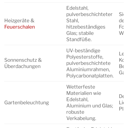
Edelstahl,
pulverbeschichteter
Sic
Heizgeräte &
Stahl,
dez
Feuerschalen
hitzebeständiges
Fok
Glas; stabile
Wär
Standfüße.
UV-beständige
Leic
Polyesterstoffe,
Sonnenschutz &
Kons
pulverbeschichtete
Überdachungen
Bedi
Aluminiumrahmen,
Gar
Polycarbonatplatten.
Wetterfeste
Materialien wie
Dez
Edelstahl,
Gartenbeleuchtung
Lich
Aluminium und Glas;
Pla
robuste
Verkabelung.