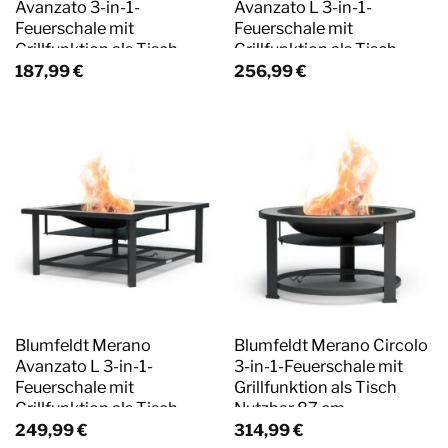
Avanzato 3-in-1-
Avanzato L 3-in-1-
Feuerschale mit
Feuerschale mit
Grillfunktion als Tisch
Grillfunktion als Tisch
Nutzbar 87 x 87 cm
Nutzbar 122 x 87 cm
187,99
€
256,99
€
Steingrau
Steingrau
Blumfeldt Merano
Blumfeldt Merano Circolo
Avanzato L 3-in-1-
3-in-1-Feuerschale mit
Feuerschale mit
Grillfunktion als Tisch
Grillfunktion als Tisch
Nutzbar 87 cm
Nutzbar 122 x 87 cm Weiß
Durchmesser Rund
249,99
€
314,99
€