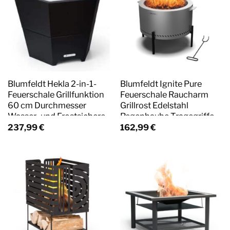
Blumfeldt Hekla 2-in-1-
Blumfeldt Ignite Pure
Feuerschale Grillfunktion
Feuerschale Raucharm
60 cm Durchmesser
Grillrost Edelstahl
Wasser- und Frostsichere
Regenhaube Tragegriffe
Konstruktion Schwarz
Edelstahl
237,99
€
162,99
€