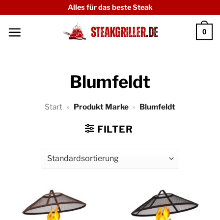
Zum
Alles für das beste Steak
Inhalt
0
springen
Blumfeldt
Start
»
Produkt Marke
»
Blumfeldt
FILTER