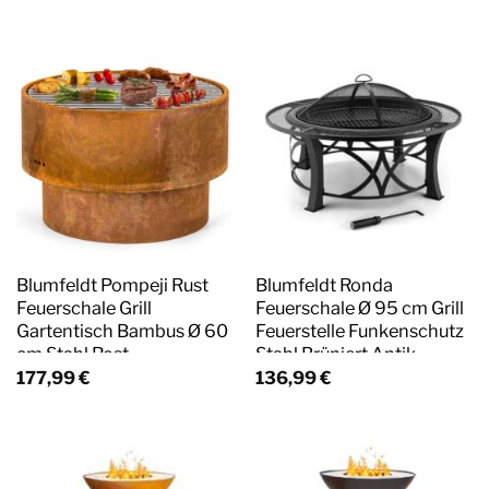
Blumfeldt Pompeji Rust
Blumfeldt Ronda
Feuerschale Grill
Feuerschale Ø 95 cm Grill
Gartentisch Bambus Ø 60
Feuerstelle Funkenschutz
cm Stahl Rost
Stahl Brüniert Antik-
Schwarz
177,99
€
136,99
€