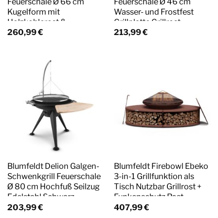
Feuerschale Ø 66 cm
Feuerschale Ø 46 cm
Kugelform mit
Wasser- und Frostfest
Holzkohlerost &
Grillplatte Grillrost
Ascheschale Geometrisch
Bambusplatte Schwarz
260,99
€
213,99
€
Schwarz
Blumfeldt Delion Galgen-
Blumfeldt Firebowl Ebeko
Schwenkgrill Feuerschale
3-in-1 Grillfunktion als
Ø 80 cm Hochfuß Seilzug
Tisch Nutzbar Grillrost +
Edelstahl Schwarz
Funkenschutz Rost
203,99
€
407,99
€