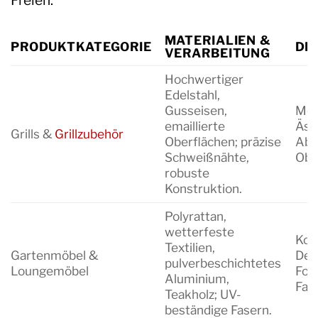
MATERIALIEN &
PRODUKTKATEGORIE
DE
VERARBEITUNG
Hochwertiger
Edelstahl,
Gusseisen,
Mod
emaillierte
Ästh
Grills &
Grillzubehör
Oberflächen; präzise
Abla
Schweißnähte,
Obe
robuste
Konstruktion.
Polyrattan,
wetterfeste
Kom
Textilien,
Gartenmöbel &
Des
pulverbeschichtetes
Loungemöbel
For
Aluminium,
Far
Teakholz; UV-
beständige Fasern.