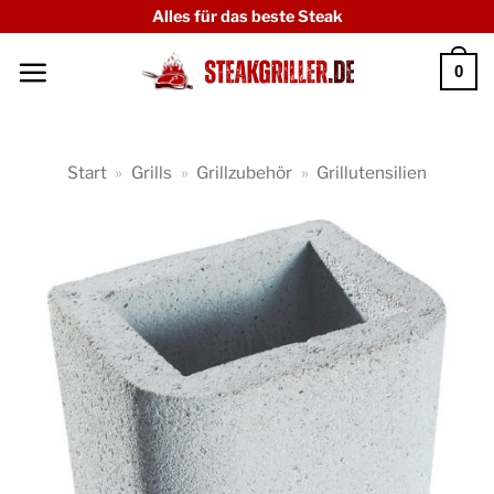
Zum
Alles für das beste Steak
Inhalt
0
springen
Start
»
Grills
»
Grillzubehör
»
Grillutensilien