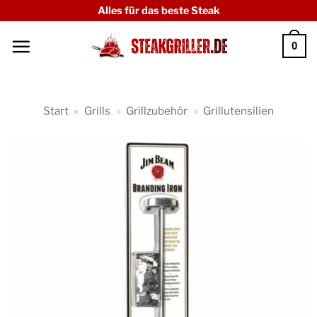
Zum
Alles für das beste Steak
Inhalt
0
springen
Start
»
Grills
»
Grillzubehör
»
Grillutensilien