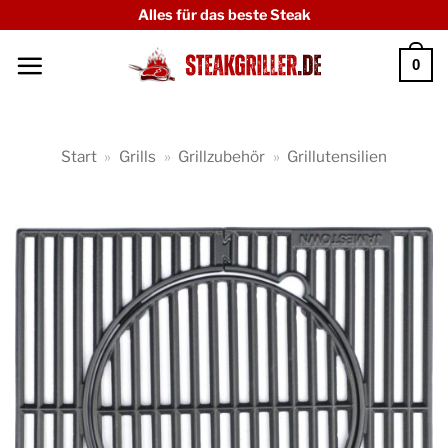
Zum
Alles für das beste Steak
Inhalt
0
springen
Start
»
Grills
»
Grillzubehör
»
Grillutensilien