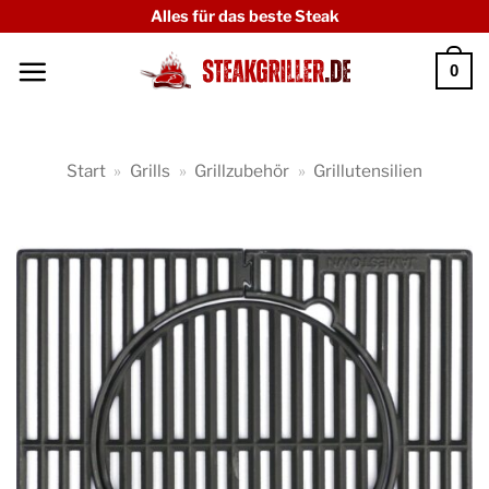
Zum
Alles für das beste Steak
Inhalt
0
springen
Start
»
Grills
»
Grillzubehör
»
Grillutensilien