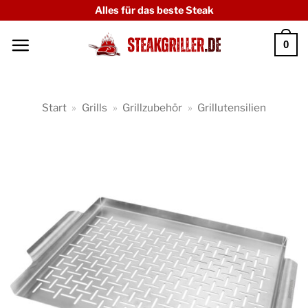
Zum
Alles für das beste Steak
Inhalt
0
springen
Start
»
Grills
»
Grillzubehör
»
Grillutensilien