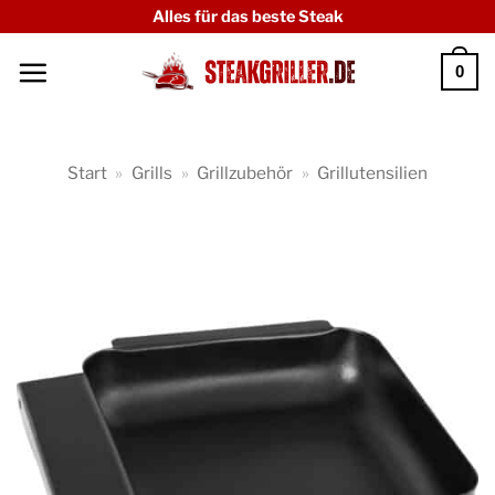
Zum
Alles für das beste Steak
Inhalt
0
springen
Start
»
Grills
»
Grillzubehör
»
Grillutensilien