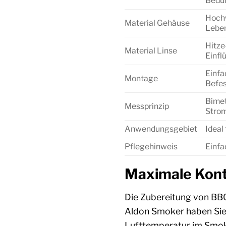
Bedür
Hochw
Material Gehäuse
Leben
Hitze
Material Linse
Einfl
Einfa
Montage
Befes
Bimet
Messprinzip
Stro
Anwendungsgebiet
Ideal
Pflegehinweis
Einfa
Maximale Kontr
Die Zubereitung von BBQ
Aldon Smoker haben Sie d
Lufttemperatur im Smoke