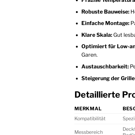
Robuste Bauweise:
He
Einfache Montage:
Pa
Klare Skala:
Gut lesb
Optimiert für Low-a
Garen.
Austauschbarkeit:
Pe
Steigerung der Grill
Detaillierte 
MERKMAL
BES
Kompatibilität
Spezi
Deckt
Messbereich