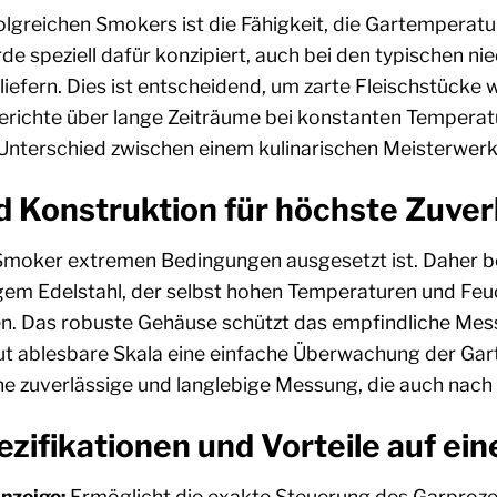
lgreichen Smokers ist die Fähigkeit, die Gartemperatur
 speziell dafür konzipiert, auch bei den typischen ni
liefern. Dies ist entscheidend, um zarte Fleischstücke 
Gerichte über lange Zeiträume bei konstanten Tempera
Unterschied zwischen einem kulinarischen Meisterwerk
d Konstruktion für höchste Zuver
r Smoker extremen Bedingungen ausgesetzt ist. Daher
em Edelstahl, der selbst hohen Temperaturen und Feuch
eren. Das robuste Gehäuse schützt das empfindliche Me
ut ablesbare Skala eine einfache Überwachung der Gar
ne zuverlässige und langlebige Messung, die auch nach z
zifikationen und Vorteile auf ein
nzeige:
Ermöglicht die exakte Steuerung des Garproze