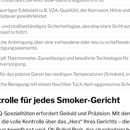
fnisse des Low-and-Slow-Garens abgestimmt ist.
ertiger Edelstahl (z.B. V2A-Qualität), der Korrosion, Hitze un
sdauer gewährleistet.
- und stoßbeständiges Sicherheitsglas, das eine klare Sicht au
üssen schützt.
che Anbringung über eine vorhandene oder neu zu schaffende 
tigungselemente.
all-Thermometer. Zuverlässige und bewährte Technologie fü
mversorgung.
 für das präzise Garen bei niedrigen Temperaturen (Smoken), in
che Reinigung mit einem feuchten Tuch. Kein aggressives Sche
olle für jedes Smoker-Gericht
-Spezialitäten erfordert Geduld und Präzision. Mit 
ie volle Kontrolle über das „Herz“ Ihres Gerichts – die
r beeinflusst wird. Ob Pulled Pork, das stundenlang b