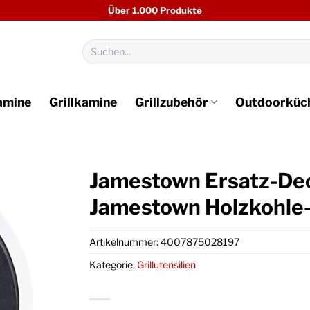
Über 1.000 Produkte
Suchen
nach:
amine
Grillkamine
Grillzubehör
Outdoorküc
Jamestown Ersatz-De
Jamestown Holzkohle
Artikelnummer:
4007875028197
Kategorie:
Grillutensilien