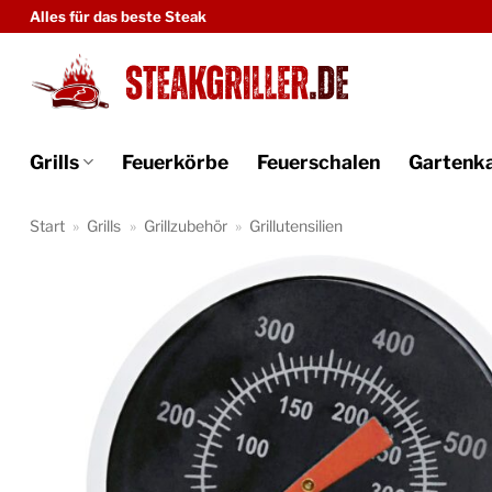
Zum
Alles für das beste Steak
Inhalt
springen
Grills
Feuerkörbe
Feuerschalen
Gartenk
Start
»
Grills
»
Grillzubehör
»
Grillutensilien