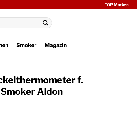
TOP Marken
hen
Smoker
Magazin
ckelthermometer f.
-Smoker Aldon