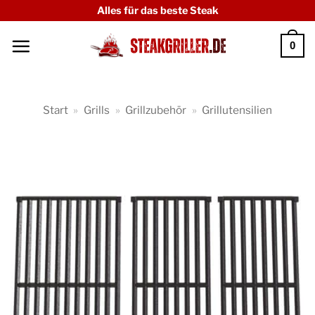
Zum
Alles für das beste Steak
Inhalt
0
springen
Start
»
Grills
»
Grillzubehör
»
Grillutensilien