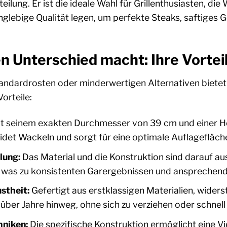
eilung. Er ist die ideale Wahl für Grillenthusiasten, di
glebige Qualität legen, um perfekte Steaks, saftiges G
en Unterschied macht: Ihre Vorteil
tandardrosten oder minderwertigen Alternativen bietet 
orteile:
t seinem exakten Durchmesser von 39 cm und einer Hö
idet Wackeln und sorgt für eine optimale Auflagefläch
lung:
Das Material und die Konstruktion sind darauf aus
 was zu konsistenten Garergebnissen und ansprechenden
stheit:
Gefertigt aus erstklassigen Materialien, wider
ber Jahre hinweg, ohne sich zu verziehen oder schnell 
hniken:
Die spezifische Konstruktion ermöglicht eine Vi