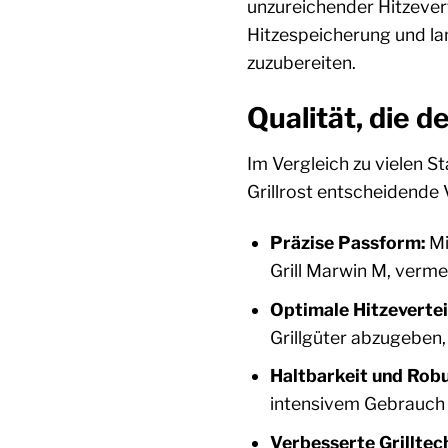
unzureichender Hitzevert
Hitzespeicherung und lan
zuzubereiten.
Qualität, die d
Im Vergleich zu vielen S
Grillrost entscheidende V
Präzise Passform:
Mi
Grill Marwin M, verme
Optimale Hitzevertei
Grillgüter abzugeben,
Haltbarkeit und Robu
intensivem Gebrauch ü
Verbesserte Grilltec