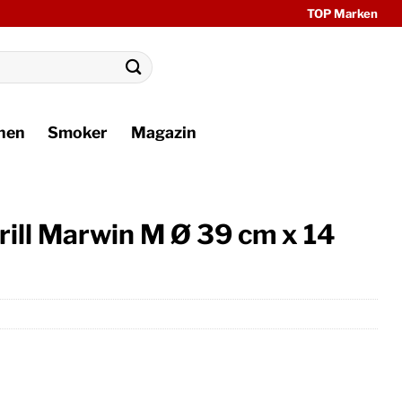
TOP Marken
hen
Smoker
Magazin
rill Marwin M Ø 39 cm x 14