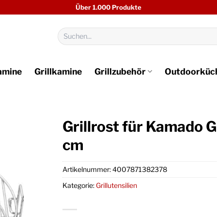
Über 1.000 Produkte
Suchen
nach:
amine
Grillkamine
Grillzubehör
Outdoorküc
Grillrost für Kamado G
cm
Artikelnummer:
4007871382378
Kategorie:
Grillutensilien