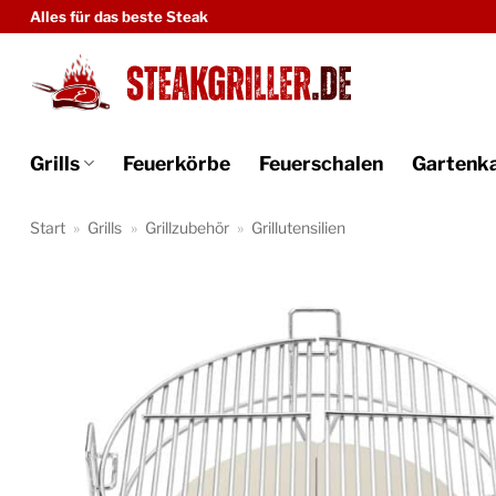
Zum
Alles für das beste Steak
Inhalt
springen
Grills
Feuerkörbe
Feuerschalen
Gartenk
Start
»
Grills
»
Grillzubehör
»
Grillutensilien