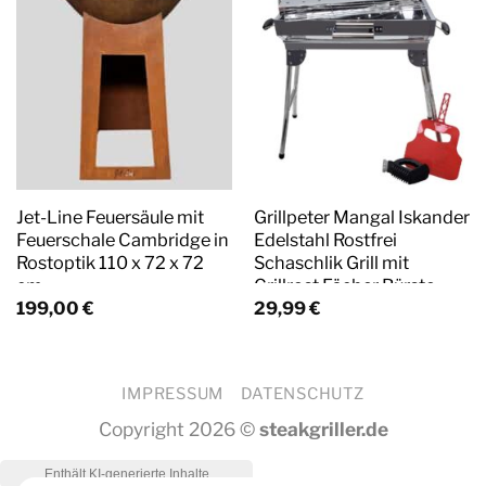
Jet-Line Feuersäule mit
Grillpeter Mangal Iskander
Feuerschale Cambridge in
Edelstahl Rostfrei
Rostoptik 110 x 72 x 72
Schaschlik Grill mit
cm
Grillrost Fächer Bürste
199,00
€
29,99
€
IMPRESSUM
DATENSCHUTZ
Copyright 2026 ©
steakgriller.de