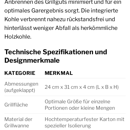
Anbrennen des Grillguts minimiert und für ein
optimales Garergebnis sorgt. Die integrierte
Kohle verbrennt nahezu rückstandsfrei und
hinterlässt weniger Abfall als herkömmliche
Holzkohle.
Technische Spezifikationen und
Designmerkmale
KATEGORIE
MERKMAL
Abmessungen
24 cm x 31 cm x 4 cm (L x B x H)
(aufgeklappt)
Optimale Größe für einzelne
Grillfläche
Portionen oder kleine Mengen
Material der
Hochtemperaturfester Karton mit
Grillwanne
spezieller Isolierung