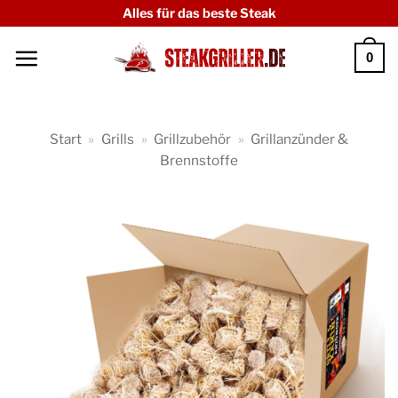
Zum
Alles für das beste Steak
Inhalt
0
springen
Start
»
Grills
»
Grillzubehör
»
Grillanzünder &
Brennstoffe