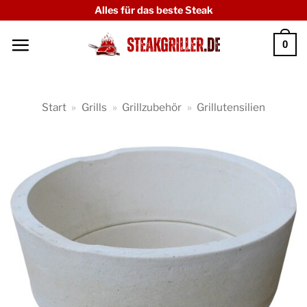
Zum
Alles für das beste Steak
Inhalt
0
springen
Start
»
Grills
»
Grillzubehör
»
Grillutensilien