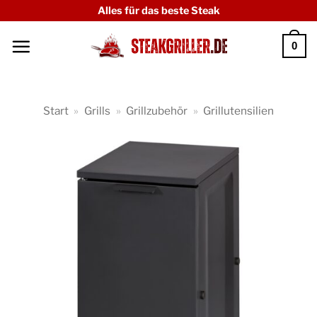
Zum
Alles für das beste Steak
Inhalt
0
springen
Start
»
Grills
»
Grillzubehör
»
Grillutensilien