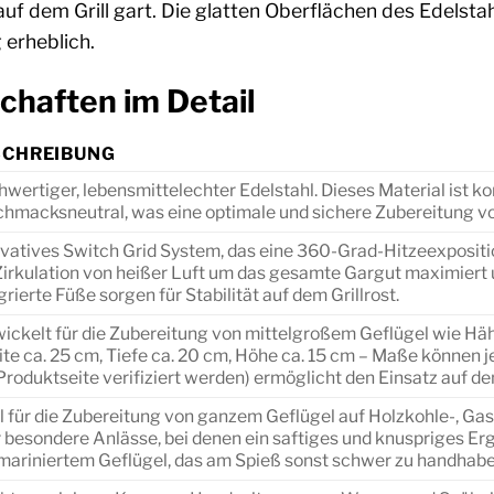
auf dem Grill gart. Die glatten Oberflächen des Edels
 erheblich.
chaften im Detail
SCHREIBUNG
wertiger, lebensmittelechter Edelstahl. Dieses Material ist k
hmacksneutral, was eine optimale und sichere Zubereitung v
vatives Switch Grid System, das eine 360-Grad-Hitzeexposition 
Zirkulation von heißer Luft um das gesamte Gargut maximiert u
grierte Füße sorgen für Stabilität auf dem Grillrost.
ickelt für die Zubereitung von mittelgroßem Geflügel wie Häh
ite ca. 25 cm, Tiefe ca. 20 cm, Höhe ca. 15 cm – Maße können j
Produktseite verifiziert werden) ermöglicht den Einsatz auf 
l für die Zubereitung von ganzem Geflügel auf Holzkohle-, Ga
 besondere Anlässe, bei denen ein saftiges und knuspriges Er
 mariniertem Geflügel, das am Spieß sonst schwer zu handhab