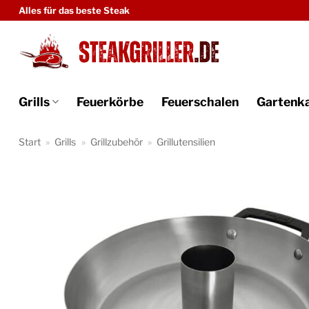
Zum
Alles für das beste Steak
Inhalt
springen
Grills
Feuerkörbe
Feuerschalen
Gartenk
Start
»
Grills
»
Grillzubehör
»
Grillutensilien