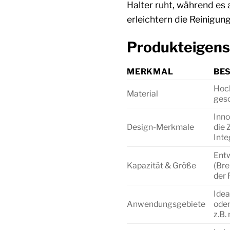
Halter ruht, während es 
erleichtern die Reinigung
Produkteigens
MERKMAL
BE
Hoch
Material
gesc
Inno
Design-Merkmale
die 
Inte
Entw
Kapazität & Größe
(Bre
der 
Idea
Anwendungsgebiete
oder
z.B.