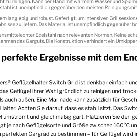
ht zu reinigen. Kann per Hand mit warmem Wasser und Spülmit
stahl ist unempfindlich gegenüber den meisten Reinigungsmitt
em langlebig und robust. Gefertigt, um intensiven Grillsessio
bnisse zu liefern. Das Material ist unempfindlich gegenübe
nsmittelechter Edelstahl nach relevanten Normen. Keine sch
ehmen des Garguts. Die Konstruktion verhindert ein Umkippen
e perfekte Ergebnisse mit dem En
s® Geflügelhalter Switch Grid ist denkbar einfach und
 das Geflügel Ihrer Wahl gründlich zu reinigen und troc
ls auch außen. Eine Marinade kann zusätzlich für Gesch
Halter. Achten Sie darauf, dass es stabil sitzt. Das Sw
umströmt und gleichmäßig gart. Platzieren Sie den gefü
iegt je nach Geflügelsorte und Größe zwischen 160°C u
perfekten Gargrad zu bestimmen – für Geflügel wird 