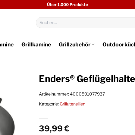
Über 1.000 Produkte
Suchen
nach:
amine
Grillkamine
Grillzubehör
Outdoorküc
Enders® Geflügelhalte
Artikelnummer:
4000591077937
Kategorie:
Grillutensilien
39,99
€