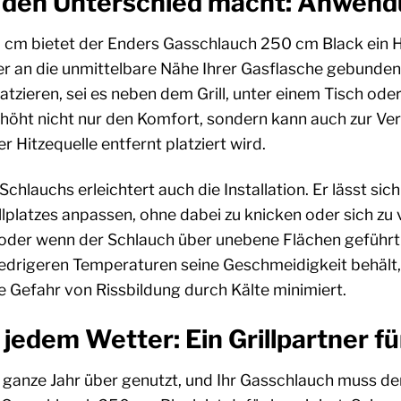
 die den Unterschied macht: Anw
 cm bietet der Enders Gasschlauch 250 cm Black ein Hö
änger an die unmittelbare Nähe Ihrer Gasflasche gebunden
latzieren, sei es neben dem Grill, unter einem Tisch ode
rhöht nicht nur den Komfort, sondern kann auch zur Ve
 Hitzequelle entfernt platziert wird.
 Schlauchs erleichtert auch die Installation. Er lässt si
lplatzes anpassen, ohne dabei zu knicken oder sich zu v
oder wenn der Schlauch über unebene Flächen geführt 
iedrigeren Temperaturen seine Geschmeidigkeit behält
Gefahr von Rissbildung durch Kälte minimiert.
 jedem Wetter: Ein Grillpartner fü
s ganze Jahr über genutzt, und Ihr Gasschlauch muss