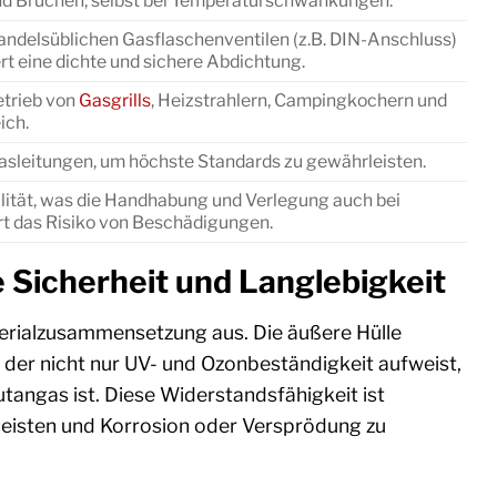
und Brüchen, selbst bei Temperaturschwankungen.
handelsüblichen Gasflaschenventilen (z.B. DIN-Anschluss)
rt eine dichte und sichere Abdichtung.
etrieb von
Gasgrills
, Heizstrahlern, Campingkochern und
ich.
asleitungen, um höchste Standards zu gewährleisten.
lität, was die Handhabung und Verlegung auch bei
ert das Risiko von Beschädigungen.
 Sicherheit und Langlebigkeit
erialzusammensetzung aus. Die äußere Hülle
der nicht nur UV- und Ozonbeständigkeit aufweist,
angas ist. Diese Widerstandsfähigkeit ist
leisten und Korrosion oder Versprödung zu