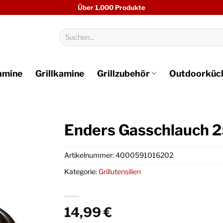
Über 1.000 Produkte
Suchen
nach:
amine
Grillkamine
Grillzubehör
Outdoorküc
Enders Gasschlauch 2
Artikelnummer:
4000591016202
Kategorie:
Grillutensilien
14,99
€