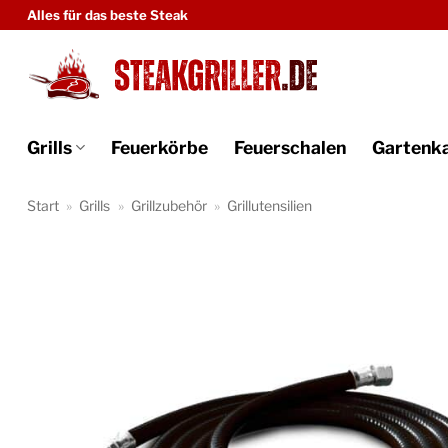
Zum
Alles für das beste Steak
Inhalt
springen
Grills
Feuerkörbe
Feuerschalen
Gartenk
Start
»
Grills
»
Grillzubehör
»
Grillutensilien