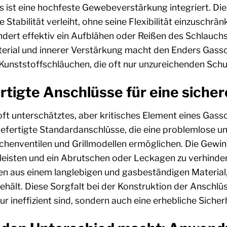
 ist eine hochfeste Gewebeverstärkung integriert. Dies
 Stabilität verleiht, ohne seine Flexibilität einzuschrä
ndert effektiv ein Aufblähen oder Reißen des Schlauchs
rial und innerer Verstärkung macht den Enders Gassc
unststoffschläuchen, die oft nur unzureichenden Schut
rtigte Anschlüsse für eine siche
 oft unterschätztes, aber kritisches Element eines Ga
gefertigte Standardanschlüsse, die eine problemlose u
chenventilen und Grillmodellen ermöglichen. Die Gewind
eisten und ein Abrutschen oder Leckagen zu verhindern.
en aus einem langlebigen und gasbeständigen Materia
behält. Diese Sorgfalt bei der Konstruktion der Anschl
ur ineffizient sind, sondern auch eine erhebliche Sicher