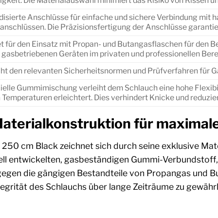
igkeit. Die Materialauswahl minimiert das Risiko von Rissen 
isierte Anschlüsse für einfache und sichere Verbindung mit 
lanschlüssen. Die Präzisionsfertigung der Anschlüsse garantie
t für den Einsatz mit Propan- und Butangasflaschen für den B
 gasbetriebenen Geräten im privaten und professionellen Bere
cht den relevanten Sicherheitsnormen und Prüfverfahren für G
zielle Gummimischung verleiht dem Schlauch eine hohe Flexibi
 Temperaturen erleichtert. Dies verhindert Knicke und reduzi
terialkonstruktion für maximale
250 cm Black zeichnet sich durch seine exklusive Mat
ell entwickelten, gasbeständigen Gummi-Verbundstoff, 
gegen die gängigen Bestandteile von Propangas und But
tegrität des Schlauchs über lange Zeiträume zu gewähr