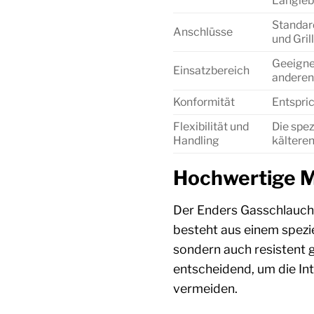
Langleb
Standard
Anschlüsse
und Gril
Geeigne
Einsatzbereich
anderen
Konformität
Entspri
Flexibilität und
Die spe
Handling
kälteren
Hochwertige Ma
Der Enders Gasschlauch 
besteht aus einem spezi
sondern auch resistent 
entscheidend, um die In
vermeiden.