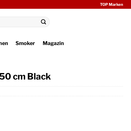
TOP Marken
hen
Smoker
Magazin
50 cm Black