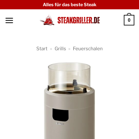
Zum
Alles für das beste Steak
Inhalt
0
springen
Start
»
Grills
»
Feuerschalen