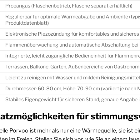
Propangas (Flaschenbetrieb, Flasche separat erhältlich)
Regulierbar für optimale Wärmeabgabe und Ambiente (typ
Produktdatenblatt)
Elektronische Piezozündung für komfortables und sichere
Flammenüberwachung und automatische Abschaltung bei 
Integrierte, leicht zugängliche Bedieneinheit für Flammenr
Terrassen, Balkone, Gärten, Außenbereiche von Gastronomi
Leicht zu reinigen mit Wasser und mildem Reinigungsmitt
Durchmesser: 60-80 cm, Höhe: 70-90 cm (variiert je nach M
Stabiles Eigengewicht für sicheren Stand; genaue Angabe 
nsatzmöglichkeiten für stimmung
lle Porvoo ist mehr als nur eine Wärmequelle; sie ist 
n im Freien. Stellen Sie sich vor, wie Sie an einem 