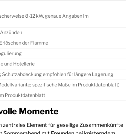
ischerweise 8-12 kW, genaue Angaben im
s Anzünden
Erlöschen der Flamme
egulierung
e und Hotellerie
el; Schutzabdeckung empfohlen für längere Lagerung
odellvariante; spezifische Maße im Produktdatenblatt)
im Produktdatenblatt
svolle Momente
ein zentrales Element für gesellige Zusammenkünfte
lauen Sommerabend mit Freunden bei knisterndem