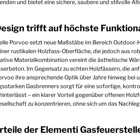
nden und bietet eine sichere, saubere und stilvolle A
esign trifft auf höchste Funktiona
elle Porvoo setzt neue Maßstäbe im Bereich Outdoor-H
iner rustikalen Holzfass-Oberfläche, die jedoch aus 
ovative Materialkombination vereint die ästhetische Wä
aserbeton. Im Gegensatz zu echten Holzfässern, die anfä
 Porvoo ihre ansprechende Optik über Jahre hinweg bei
ngsstarken Gasbrenners sorgt für eine sofortige, kontr
nterlässt – ein klarer Vorteil gegenüber offenen Holzfe
sellschaft zu konzentrieren, ohne sich um das Nachle
teile der Elementi Gasfeuerstell