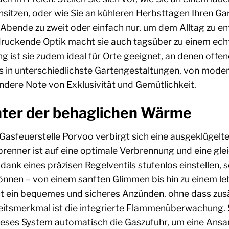
tzen, oder wie Sie an kühleren Herbsttagen Ihren Gar
 Abende zu zweit oder einfach nur, um dem Alltag zu ent
uckende Optik macht sie auch tagsüber zu einem echten 
 ist sie zudem ideal für Orte geeignet, an denen offen
los in unterschiedlichste Gartengestaltungen, von modern
dere Note von Exklusivität und Gemütlichkeit.
inter der behaglichen Wärme
Gasfeuerstelle Porvoo verbirgt sich eine ausgeklügelte T
sbrenner ist auf eine optimale Verbrennung und eine g
ank eines präzisen Regelventils stufenlos einstellen, so
nnen – von einem sanften Glimmen bis hin zu einem le
 ein bequemes und sicheres Anzünden, ohne dass zusä
eitsmerkmal ist die integrierte Flammenüberwachung. 
dieses System automatisch die Gaszufuhr, um eine An