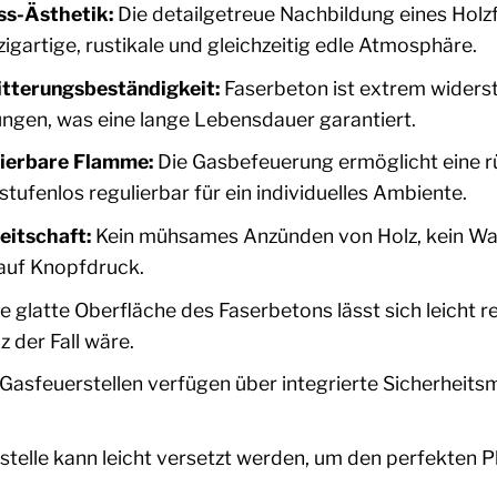
ss-Ästhetik:
Die detailgetreue Nachbildung eines Holz
zigartige, rustikale und gleichzeitig edle Atmosphäre.
itterungsbeständigkeit:
Faserbeton ist extrem widers
gen, was eine lange Lebensdauer garantiert.
lierbare Flamme:
Die Gasbefeuerung ermöglicht eine r
tufenlos regulierbar für ein individuelles Ambiente.
eitschaft:
Kein mühsames Anzünden von Holz, kein Wart
auf Knopfdruck.
e glatte Oberfläche des Faserbetons lässt sich leicht r
 der Fall wäre.
asfeuerstellen verfügen über integrierte Sicherheitsm
telle kann leicht versetzt werden, um den perfekten Pl