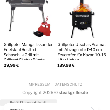
Grillpeter Mangal Iskander
Grillpeter Utschak Asamat
Edelstahl Rostfrei
mit Abzugsrohr D40 cm
Schaschlik Grill mit
Feuerofen für Kazan 10-16
Grillrost Fächer Bürste
Liter Uchag
29,99
€
139,99
€
IMPRESSUM
DATENSCHUTZ
Copyright 2026 ©
steakgriller.de
Anzeige*