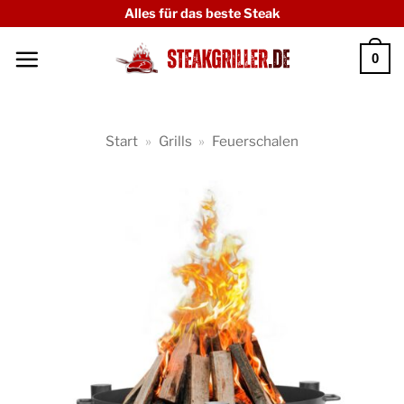
Zum
Alles für das beste Steak
Inhalt
0
springen
Start
»
Grills
»
Feuerschalen