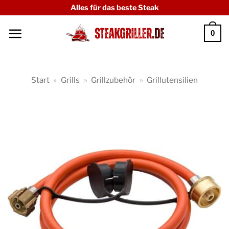
Zum
Alles für das beste Steak
Inhalt
0
springen
Start
»
Grills
»
Grillzubehör
»
Grillutensilien