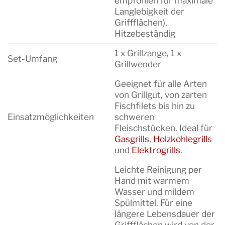
empfohlen für maximale
Langlebigkeit der
Griffflächen),
Hitzebeständig
1 x Grillzange, 1 x
Set-Umfang
Grillwender
Geeignet für alle Arten
von Grillgut, von zarten
Fischfilets bis hin zu
Einsatzmöglichkeiten
schweren
Fleischstücken. Ideal für
Gasgrills
,
Holzkohlegrills
und
Elektrogrills
.
Leichte Reinigung per
Hand mit warmem
Wasser und mildem
Spülmittel. Für eine
längere Lebensdauer der
Griffflächen wird von der