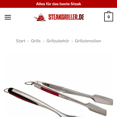
Zum
Alles für das beste Steak
Inhalt
0
springen
Start
»
Grills
»
Grillzubehör
»
Grillutensilien