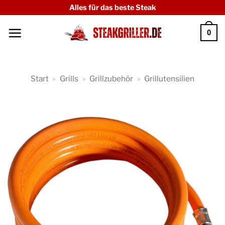
Zum
Alles für das beste Steak
Inhalt
0
springen
Start
»
Grills
»
Grillzubehör
»
Grillutensilien