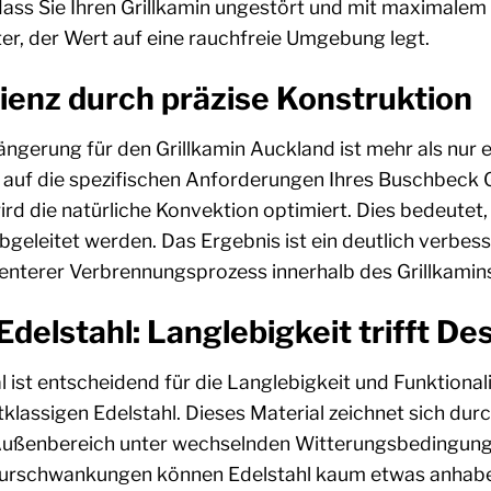
ss Sie Ihren Grillkamin ungestört und mit maximalem 
ter, der Wert auf eine rauchfreie Umgebung legt.
ienz durch präzise Konstruktion
gerung für den Grillkamin Auckland ist mehr als nur ei
uf die spezifischen Anforderungen Ihres Buschbeck Gr
d die natürliche Konvektion optimiert. Dies bedeutet
bgeleitet werden. Das Ergebnis ist ein deutlich verbe
zienterer Verbrennungsprozess innerhalb des Grillkamin
delstahl: Langlebigkeit trifft De
 ist entscheidend für die Langlebigkeit und Funktional
tklassigen Edelstahl. Dieses Material zeichnet sich du
Außenbereich unter wechselnden Witterungsbedingunge
urschwankungen können Edelstahl kaum etwas anhaben.