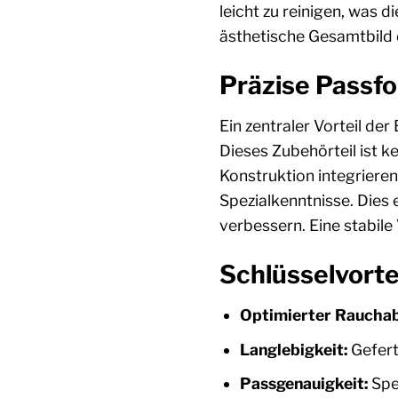
leicht zu reinigen, was d
ästhetische Gesamtbild 
Präzise Passf
Ein zentraler Vorteil d
Dieses Zubehörteil ist k
Konstruktion integriere
Spezialkenntnisse. Dies 
verbessern. Eine stabile
Schlüsselvortei
Optimierter Raucha
Langlebigkeit:
Gefert
Passgenauigkeit:
Spez