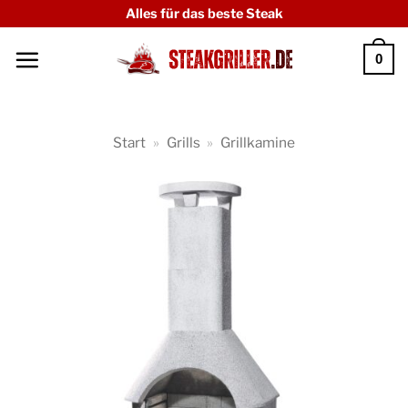
Zum
Alles für das beste Steak
Inhalt
0
springen
Start
»
Grills
»
Grillkamine