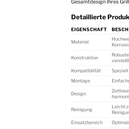
Gesamtdesign Ihres Gril
Detaillierte Prod
EIGENSCHAFT
BESCH
Hochwert
Material
Korrosio
Robuste
Konstruktion
verstell
Kompatibilität
Speziel
Montage
Einfache
Zeitlose
Design
harmonis
Leicht 
Reinigung
Reinigun
Einsatzbereich
Optimal