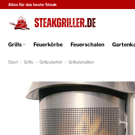
Zum
Alles für das beste Steak
Inhalt
springen
Grills
Feuerkörbe
Feuerschalen
Gartenk
Start
»
Grills
»
Grillzubehör
»
Grillutensilien