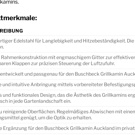
lkamins.
uktmerkmale:
REIBUNG
iger Edelstahl für Langlebigkeit und Hitzebeständigkeit. Di
n.
 Rahmenkonstruktion mit engmaschigem Gitter zur effektive
baren Klappen zur präzisen Steuerung der Luftzufuhr.
l entwickelt und passgenau für den Buschbeck Grillkamin Auck
 und intuitive Anbringung mittels vorbereiteter Befestigungs
s und funktionales Design, das die Ästhetik des Grillkamins er
ch in jede Gartenlandschaft ein.
zu reinigende Oberflächen. Regelmäßiges Abwischen mit eine
gsmittel genügt, um die Optik zu erhalten.
e Ergänzung für den Buschbeck Grillkamin Auckland im priva