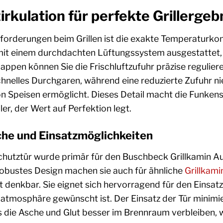
irkulation für perfekte Grillergeb
forderungen beim Grillen ist die exakte Temperaturkon
 mit einem durchdachten Lüftungssystem ausgestattet, 
appen können Sie die Frischluftzufuhr präzise regulier
hnelles Durchgaren, während eine reduzierte Zufuhr ni
 Speisen ermöglicht. Dieses Detail macht die Funken
ler, der Wert auf Perfektion legt.
e und Einsatzmöglichkeiten
utztür wurde primär für den Buschbeck Grillkamin Auckl
robustes Design machen sie auch für ähnliche
Grillkami
denkbar. Sie eignet sich hervorragend für den Einsatz
latmosphäre gewünscht ist. Der Einsatz der Tür minimie
s die Asche und Glut besser im Brennraum verbleiben, w