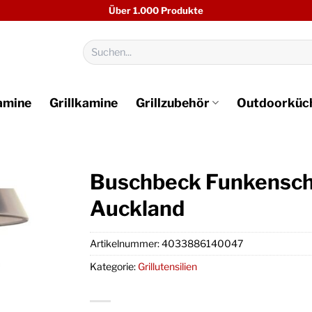
Über 1.000 Produkte
Suchen
nach:
amine
Grillkamine
Grillzubehör
Outdoorküc
Buschbeck Funkenschu
Auckland
Artikelnummer:
4033886140047
Kategorie:
Grillutensilien