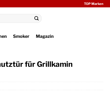
TOP Marken
hen
Smoker
Magazin
tztür für Grillkamin