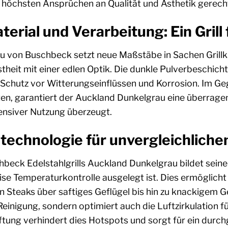
ie höchsten Ansprüchen an Qualität und Ästhetik gerech
terial und Verarbeitung: Ein Grill 
 von Buschbeck setzt neue Maßstäbe in Sachen Grillku
stheit mit einer edlen Optik. Die dunkle Pulverbeschicht
 Schutz vor Witterungseinflüssen und Korrosion. Im Ge
ten, garantiert der Auckland Dunkelgrau eine überrage
tensiver Nutzung überzeugt.
lltechnologie für unvergleichlic
beck Edelstahlgrills Auckland Dunkelgrau bildet seine
ise Temperaturkontrolle ausgelegt ist. Dies ermöglicht I
en Steaks über saftiges Geflügel bis hin zu knackigem
 Reinigung, sondern optimiert auch die Luftzirkulation 
tung verhindert dies Hotspots und sorgt für ein durch