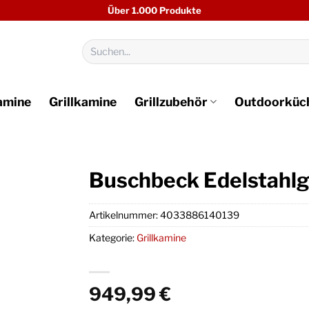
Über 1.000 Produkte
Suchen
nach:
amine
Grillkamine
Grillzubehör
Outdoorküc
Buschbeck Edelstahlg
Artikelnummer:
4033886140139
Kategorie:
Grillkamine
949,99
€