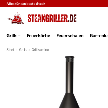
Zum
Alles für das beste Steak
Inhalt
springen
Grills
Feuerkörbe
Feuerschalen
Gartenk
Start
»
Grills
»
Grillkamine