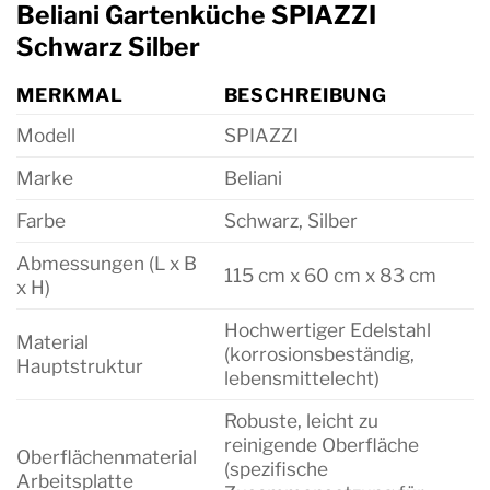
Beliani Gartenküche SPIAZZI
Schwarz Silber
MERKMAL
BESCHREIBUNG
Modell
SPIAZZI
Marke
Beliani
Farbe
Schwarz, Silber
Abmessungen (L x B
115 cm x 60 cm x 83 cm
x H)
Hochwertiger Edelstahl
Material
(korrosionsbeständig,
Hauptstruktur
lebensmittelecht)
Robuste, leicht zu
reinigende Oberfläche
Oberflächenmaterial
(spezifische
Arbeitsplatte