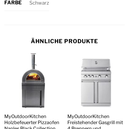
FARBE
Schwarz
ÄHNLICHE PRODUKTE
MyOutdoorKitchen
MyOutdoorKitchen
Holzbefeuerter Pizzaofen
Freistehender Gasgrill mit
Naples Black Collection
4 Brennern und