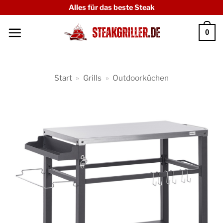
Zum
Alles für das beste Steak
Inhalt
0
springen
Start
»
Grills
»
Outdoorküchen